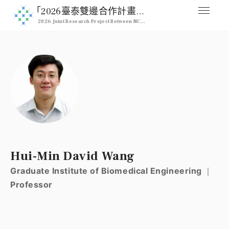
｢2026臺泰雙邊合作計畫｣ 2026 NCHU & Kasetsart Joint Pro
2026 Joint Research Project Between NCHU & Kasetsart University
媒合交流平台
Home
人才列表
Professional
註冊
Signup
登入
Hui-Min David Wang
Login
Graduate Institute of Biomedical Engineering ｜
Professor