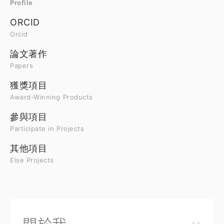
Profile
ORCID
Orcid
論文著作
Papers
獲獎項目
Award-Winning Products
參與項目
Participate in Projects
其他項目
Else Projects