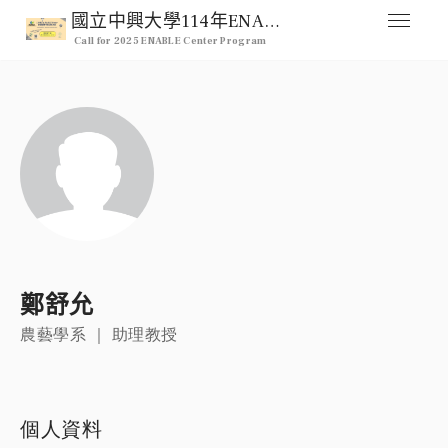
國立中興大學114年ENABLE Center 跨領域整合型研究計畫徵求公告
Call for 2025 ENABLE Center Program
媒合交流平台
Home
人才列表
Professional
註冊
Signup
登入
鄭舒允
Login
農藝學系 ｜ 助理教授
個人資料