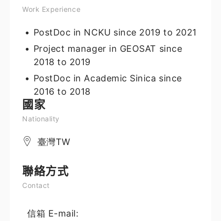
Work Experience
PostDoc in NCKU since 2019 to 2021
Project manager in GEOSAT since
2018 to 2019
PostDoc in Academic Sinica since
2016 to 2018
國家
Nationality
臺灣TW
聯絡方式
Contact
信箱 E-mail: