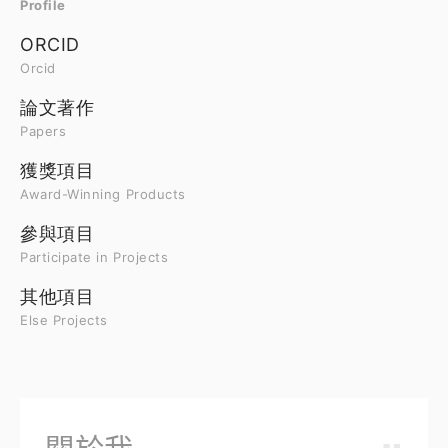
Profile
ORCID
Orcid
論文著作
Papers
獲獎項目
Award-Winning Products
參與項目
Participate in Projects
其他項目
Else Projects