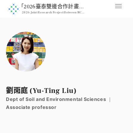
｢2026臺泰雙邊合作計畫｣ 2026 NCHU & Kasetsart Joint Pro
2026 Joint Research Project Between NCHU & Kasetsart University
媒合交流平台
Home
人才列表
Professional
註冊
Signup
登入
劉雨庭 (Yu-Ting Liu)
Login
Dept of Soil and Environmental Sciences ｜
Associate professor