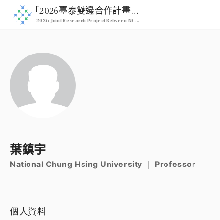
｢2026臺泰雙邊合作計畫｣ 2026 NCHU & Kasetsart Joint Pro
2026 Joint Research Project Between NCHU & Kasetsart University
媒合交流平台
Home
人才列表
Professional
註冊
Signup
登入
葉鎮宇
Login
National Chung Hsing University ｜ Professor
個人資料