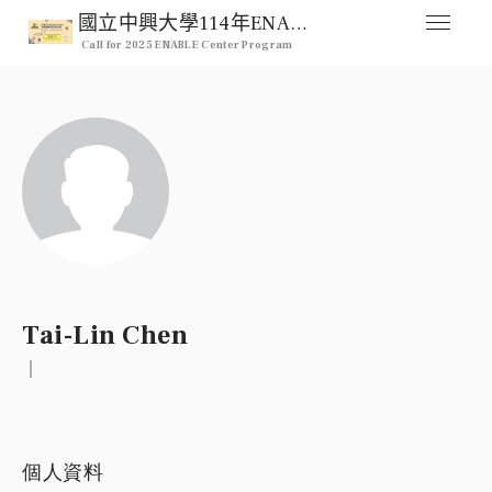
國立中興大學114年ENABLE Center 跨領域整合型研究計畫徵求公告
Call for 2025 ENABLE Center Program
媒合交流平台
Home
人才列表
Professional
註冊
Signup
登入
Tai-Lin Chen
Login
｜
個人資料