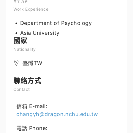
經歷
Work Experience
Department of Psychology
Asia University
國家
Nationality
臺灣TW
聯絡方式
Contact
信箱 E-mail:
changyh@dragon.nchu.edu.tw
電話 Phone: