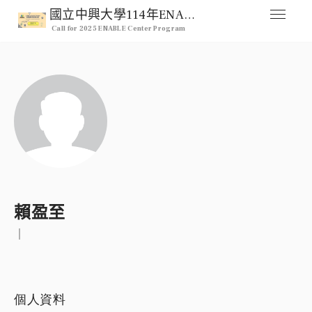
國立中興大學114年ENABLE Center 跨領域整合型研究計畫徵求公告
Call for 2025 ENABLE Center Program
媒合交流平台
Home
人才列表
Professional
註冊
Signup
登入
賴盈至
Login
｜
個人資料