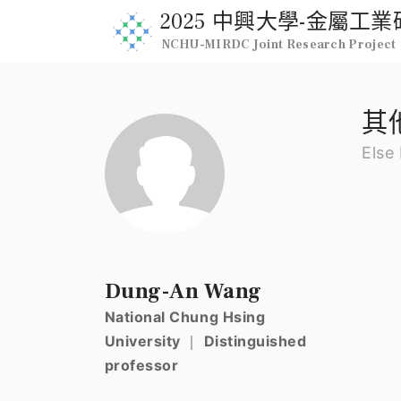
2025 中興大學-金屬
NCHU-MIRDC Joint Research Project
其
Else
Dung-An Wang
National Chung Hsing
University ｜ Distinguished
professor